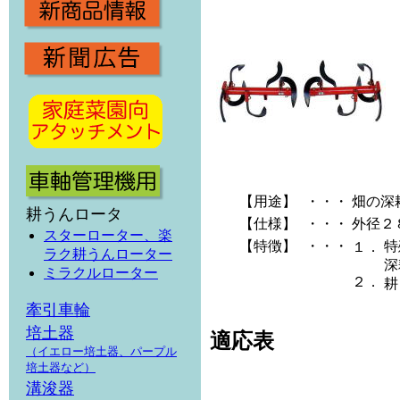
【用途】
・・・
畑の深
耕うんロータ
【仕様】
・・・
外径２
スターローター、楽
【特徴】
・・・
特
１．
ラク耕うんローター
深
ミラクルローター
２．
耕
牽引車輪
培土器
適応表
（イエロー培土器、パープル
培土器など）
溝浚器