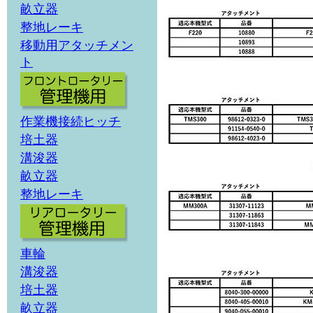
畝立器
整地レーキ
移動用アタッチメン
ト
作業機接続ヒッチ
培土器
溝浚器
畝立器
整地レーキ
車輪
溝浚器
培土器
畝立器