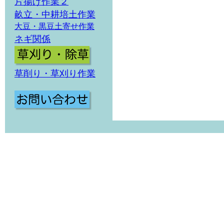
片揚げ作業２
畝立・中耕培土作業
大豆・黒豆土寄せ作業
ネギ関係
草削り・草刈り作業